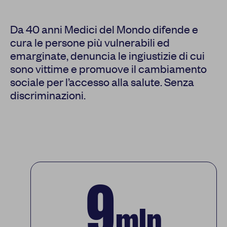
Report
Newsletter
Da 40 anni Medici del Mondo difende e
cura le persone più vulnerabili ed
emarginate, denuncia le ingiustizie di cui
sono vittime e promuove il cambiamento
sociale per l’accesso alla salute. Senza
Facebook
Instagram
Twitter
YouTube
LinkedIn
discriminazioni.
9
mln