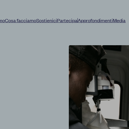
amo
Cosa facciamo
Sostienici
Partecipa
Approfondimenti
Media
|