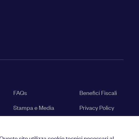
FAQs
Benefici Fiscali
Stampa e Media
Privacy Policy
Contatti
Cookies Policy
Newsletter
Impostazioni
Questo sito utilizza cookie tecnici necessari al