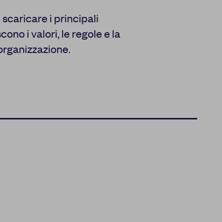
scaricare i principali
no i valori, le regole e la
 organizzazione.
del funzionamento della
’esperienza di
orare i nostri servizi e
strare pubblicità che
i terzi. Qui sono
possibile attivarli e/o
amente necessari per il
fatto che il blocco di
 il suo funzionamento.
ookie effettuata verrà
esto pulsante equivarrà