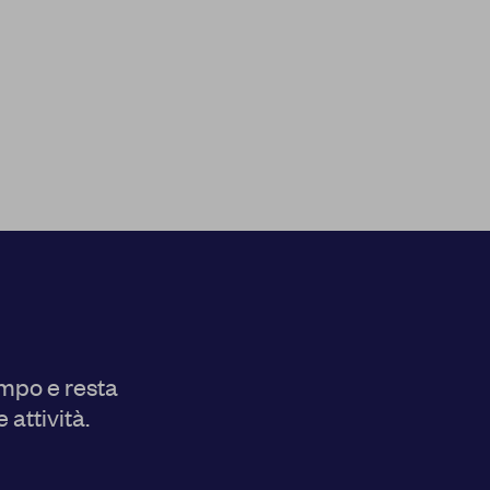
onsultare la nostra
privacy
NSENTI TUTTI
ampo e resta
 attività.