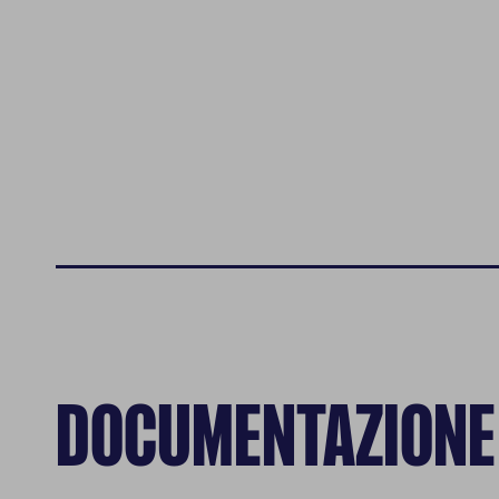
La tua privacy
Cookie strettamente
necessari
Cookie di
autenticazione
DOCUMENTAZIONE
Cookie di analisi
Cookies di marketing