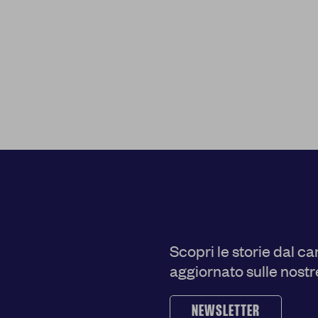
a rifiutare tutti i cookie. Per ulteriori informazioni, è possibile c
policy.
 MIE SCELTE
CO
Scopri le storie dal c
aggiornato sulle nostre
NEWSLETTER