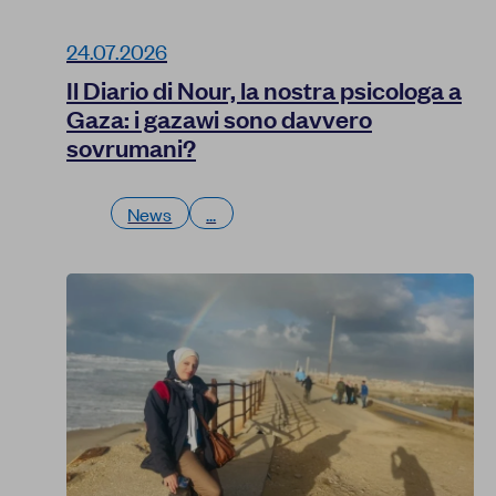
24.07.2026
Il Diario di Nour, la nostra psicologa a
Gaza: i gazawi sono davvero
sovrumani?
News
...