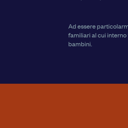
Ad essere particolarme
familiari al cui intern
bambini.