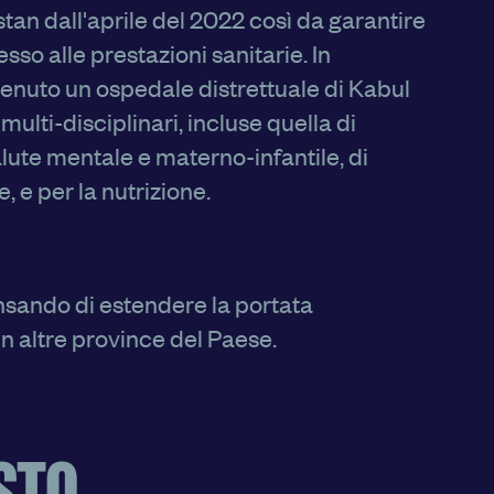
stan dall'aprile del 2022 così da garantire
sso alle prestazioni sanitarie. In
tenuto un ospedale distrettuale di Kabul
ulti-disciplinari, incluse quella di
salute mentale e materno-infantile, di
, e per la nutrizione.
nsando di estendere la portata
in altre province del Paese.
del funzionamento della
’esperienza di
orare i nostri servizi e
strare pubblicità che
i terzi. Qui sono
possibile attivarli e/o
amente necessari per il
fatto che il blocco di