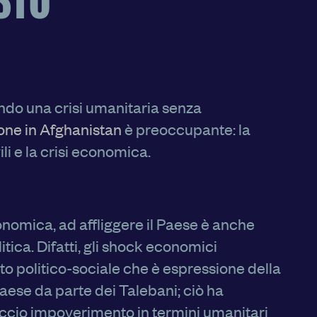
STO
 il suo funzionamento.
ookie effettuata verrà
esto pulsante equivarrà
onsultare la nostra
privacy
ndo una crisi umanitaria senza
ione in Afghanistan
è preoccupante: la
vili e la crisi economica.
NSENTI TUTTI
conomica, ad affliggere il Paese è anche
litica. Difatti, gli shock economici
to politico-sociale che è espressione della
aese da parte dei Talebani; ciò ha
ccio impoverimento in termini umanitari