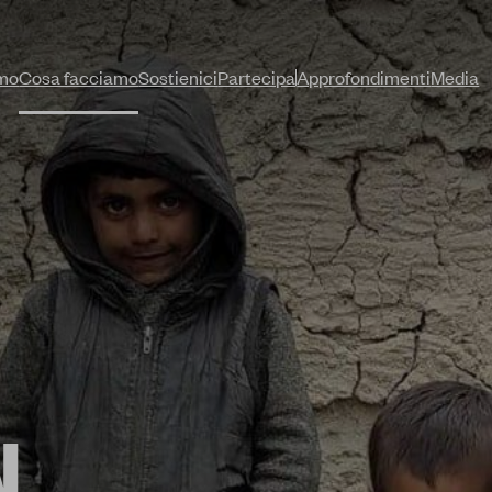
amo
Cosa facciamo
Sostienici
Partecipa
Approfondimenti
Media
|