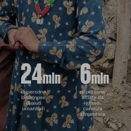
24
6
mln
mln
di persone
di persone
bisognose
afflitte da
di aiuti
grave
umanitari
carenza
alimentare