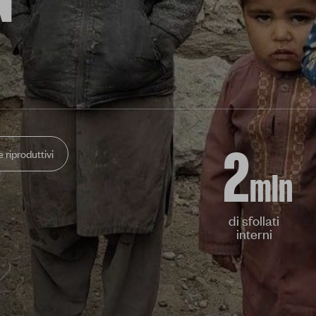
N
e riproduttivi
2
mln
di sfollati
interni