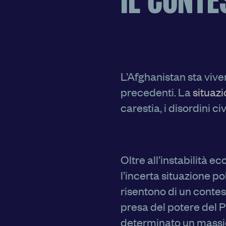
IL CONTE
alcuni cookie può condizionare l’esperienza sulla Piattaforma e
Premendo “Conferma le impostazioni”, la selezione relativa ai c
salvata. Se non è stata selezionata alcuna opzione, premere qu
a rifiutare tutti i cookie. Per ulteriori informazioni, è possibile c
policy.
L’Afghanistan sta vive
precedenti. La
situaz
carestia, i disordini ci
 MIE SCELTE
CO
Oltre all’instabilità e
l’incerta situazione po
risentono di un contes
presa del potere del P
determinato un massi