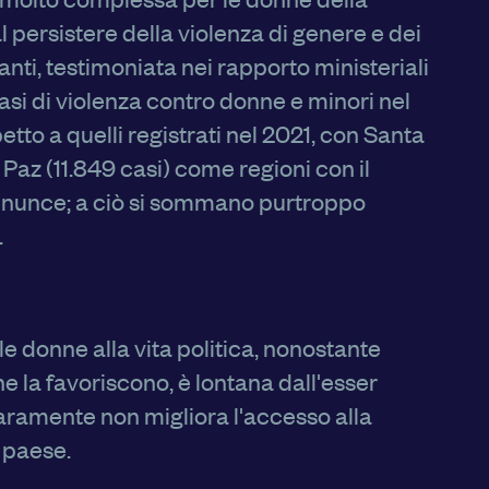
l persistere della violenza di genere e dei
anti, testimoniata nei rapporto ministeriali
casi di violenza contro donne e minori nel
etto a quelli registrati nel 2021, con Santa
 Paz (11.849 casi) come regioni con il
nunce; a ciò si sommano purtroppo
.
del funzionamento della
e donne alla vita politica, nonostante
’esperienza di
he la favoriscono, è lontana dall'esser
orare i nostri servizi e
strare pubblicità che
aramente non migliora l'accesso alla
i terzi. Qui sono
possibile attivarli e/o
 paese.
amente necessari per il
fatto che il blocco di