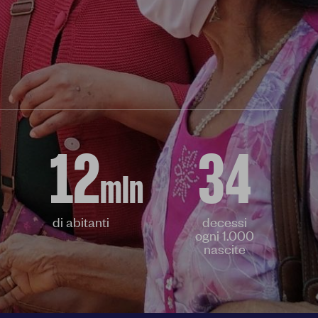
12
34
mln
di abitanti
decessi
ogni 1.000
nascite