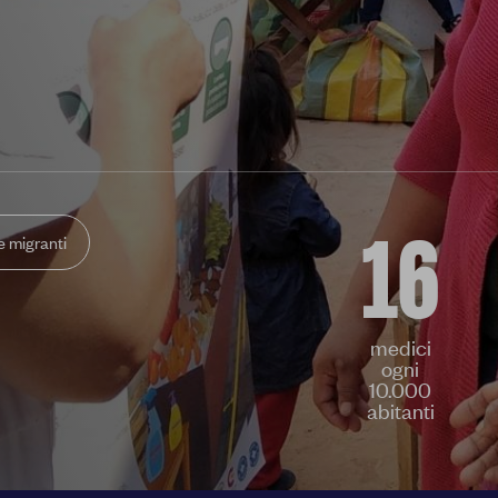
 migranti
16
medici
ogni
10.000
abitanti