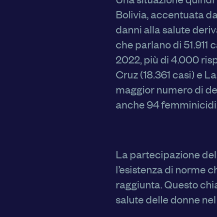
Bolivia, accentuata da
danni alla salute deriv
che parlano di 51.911 
2022, più di 4.000 risp
Cruz (18.361 casi) e La
maggior numero di de
Centro preferenze sulla privacy
anche 94 femminicidi
I cookie e altre tecnologie simili sono una parte fondamentale 
La partecipazione dell
nostra Piattaforma. L’obiettivo principale dei cookie è rendere l
l’esistenza di norme c
navigazione più comoda ed efficiente, nonché consentirci di migli
la Piattaforma stessa. Inoltre, i cookie vengono utilizzati per mo
raggiunta. Questo chi
risulti interessante per l’utente quando visita i siti Web e le app d
disponibili tutte le informazioni sui cookie che utilizziamo e sarà 
salute delle donne nel
disattivarli secondo le proprie preferenze, salvo i Cookie strett
funzionamento della Piattaforma. È importante tenere conto del 