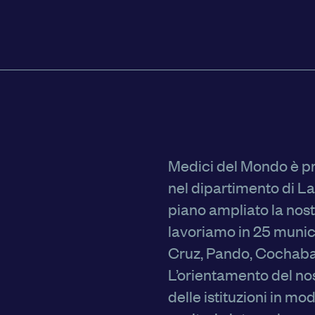
alcuni cookie può condizionare l’esperienza sulla Piattaforma e
Premendo “Conferma le impostazioni”, la selezione relativa ai c
salvata. Se non è stata selezionata alcuna opzione, premere qu
a rifiutare tutti i cookie. Per ulteriori informazioni, è possibile c
policy.
Medici del Mondo è pres
 MIE SCELTE
CO
nel dipartimento di L
piano ampliato la nos
lavoriamo in 25 munici
Cruz, Pando, Cochaba
L’orientamento del nos
delle istituzioni in m