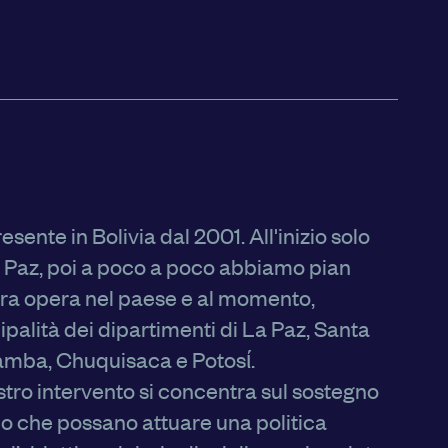
 il suo funzionamento.
ookie effettuata verrà
esto pulsante equivarrà
onsultare la nostra
privacy
ente in Bolivia dal 2001. All'inizio solo
NSENTI TUTTI
a Paz, poi a poco a poco abbiamo pian
tra opera nel paese e al momento,
palità dei dipartimenti di La Paz, Santa
mba, Chuquisaca e Potosί.
tro intervento si concentra sul sostegno
odo che possano attuare una politica