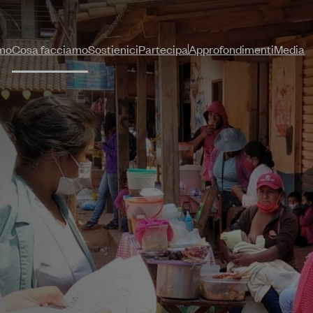
amo
Cosa facciamo
Sostienici
Partecipa
Approfondimenti
Media
|