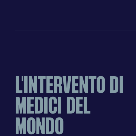
Cookie di analisi
Cookies di marketing
Cookie pubblicitari
dell'utente
Cookie di
personalizzazione
annunci
Cookie di
CONFERMA LE
personalizzazione
L'INTERVENTO DI
MEDICI DEL
MONDO