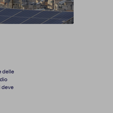
e delle
edio
li deve