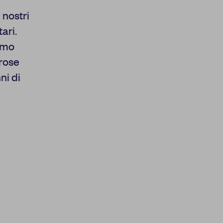
 nostri
ari.
iamo
erose
ni di
del funzionamento della
’esperienza di
orare i nostri servizi e
strare pubblicità che
i terzi. Qui sono
possibile attivarli e/o
amente necessari per il
fatto che il blocco di