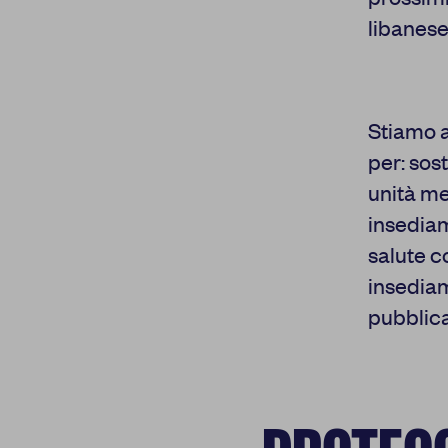
libanese
Stiamo a
per: sost
unità me
insediam
salute c
insediam
pubblica