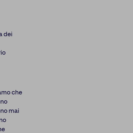
a dei
rio
iamo che
ono
ono mai
ono
ne