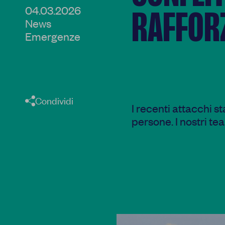
04.03.2026
04.03.2026
RAFFOR
News
News
Emergenze
Emergenze
Condividi
Condividi
I recenti attacchi s
persone. I nostri te
Facebook
Facebook
Twitter
Twitter
WhatsApp
WhatsApp
E-Mail
E-Mail
Copia link
Copia link