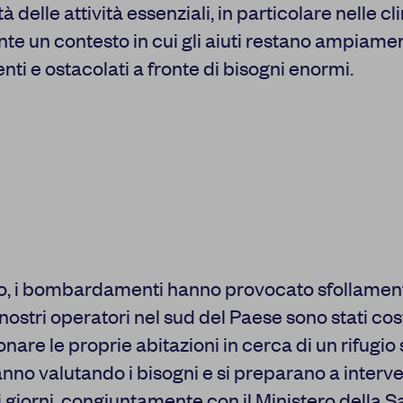
à delle attività essenziali, in particolare nelle cl
alcuni cookie può condizionare l’esperienza sulla Piattaforma e
Premendo “Conferma le impostazioni”, la selezione relativa ai c
te un contesto in cui gli aiuti restano ampiame
salvata. Se non è stata selezionata alcuna opzione, premere qu
a rifiutare tutti i cookie. Per ulteriori informazioni, è possibile c
enti e ostacolati a fronte di bisogni enormi.
policy.
 MIE SCELTE
CO
o, i bombardamenti hanno provocato sfollamenti
 nostri operatori nel sud del Paese sono stati cos
are le proprie abitazioni in cerca di un rifugio s
nno valutando i bisogni e si preparano a interve
 giorni, congiuntamente con il Ministero della S