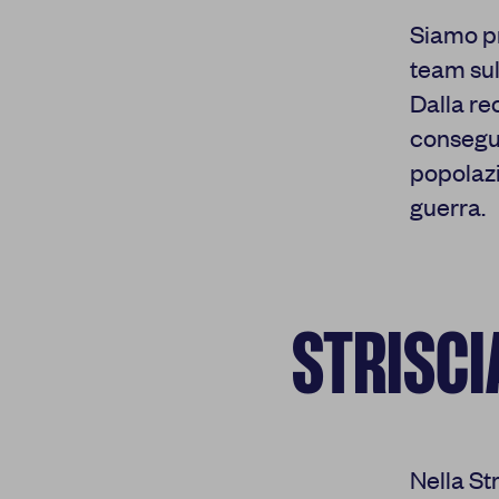
Siamo pr
team sul
Dalla re
consegue
popolazi
guerra.
La tua privacy
STRISCI
Cookie strettamente
necessari
Cookie di
autenticazione
Nella St