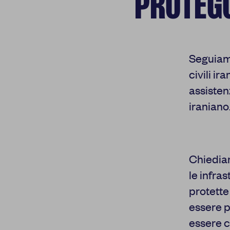
PROTEGG
Seguiamo
civili ir
assistenz
iraniano
Chiediam
le infras
protette
essere p
essere c