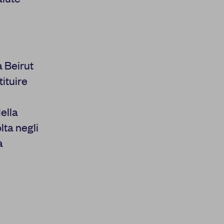
 Beirut
tituire
ella
lta negli
à