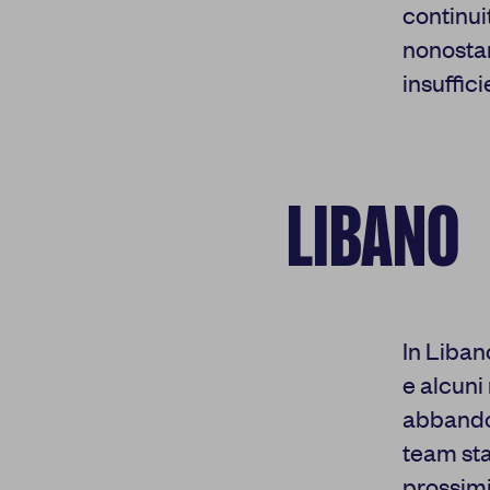
Cookie di analisi
continuit
nonostan
Cookies di marketing
insuffici
Cookie pubblicitari
dell'utente
Cookie di
personalizzazione
annunci
LIBANO
Cookie di
CONFERMA LE
personalizzazione
In Liban
e alcuni
abbandon
team sta
prossimi