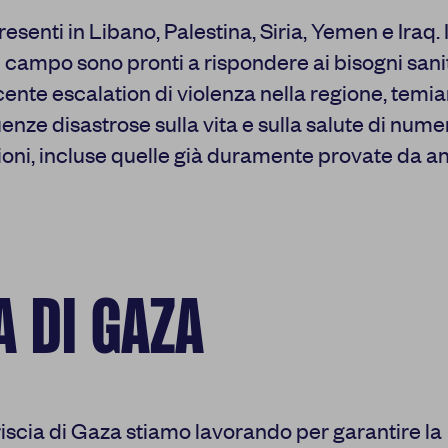
esenti in Libano, Palestina, Siria, Yemen e Iraq. I
 campo sono pronti a rispondere ai bisogni sanit
cente escalation di violenza nella regione, tem
nze disastrose sulla vita e sulla salute di num
oni, incluse quelle già duramente provate da an
Centro preferenze sulla privacy
A DI GAZA
I cookie e altre tecnologie simili sono una parte fondamentale 
nostra Piattaforma. L’obiettivo principale dei cookie è rendere l
navigazione più comoda ed efficiente, nonché consentirci di migli
la Piattaforma stessa. Inoltre, i cookie vengono utilizzati per mo
risulti interessante per l’utente quando visita i siti Web e le app d
disponibili tutte le informazioni sui cookie che utilizziamo e sarà 
disattivarli secondo le proprie preferenze, salvo i Cookie strett
riscia di Gaza stiamo lavorando per garantire la
funzionamento della Piattaforma. È importante tenere conto del 