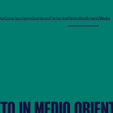
amo
Cosa facciamo
Sostienici
Partecipa
Approfondimenti
Media
|
TO IN MEDIO ORIEN