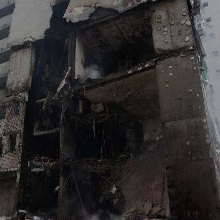
Report
Newsletter
Facebook
Instagram
Twitter
YouTube
LinkedIn