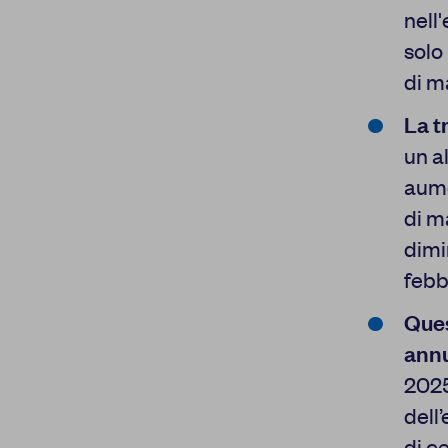
Cookie di analisi
nell
Cookies di marketing
solo
di m
Cookie pubblicitari
dell'utente
La t
un a
Cookie di
personalizzazione
aume
annunci
di m
Cookie di
dimi
CONFERMA LE
personalizzazione
febb
Ques
annu
2025
dell
di c