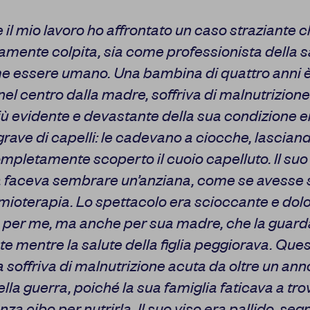
 il mio lavoro ho affrontato un caso straziante 
mente colpita, sia come professionista della s
e essere umano. Una bambina di quattro anni è
nel centro dalla madre, soffriva di malnutrizione 
ù evidente e devastante della sua condizione e
grave di capelli: le cadevano a ciocche, lascian
mpletamente scoperto il cuoio capelluto. Il suo
la faceva sembrare un’anziana, come se avesse 
ioterapia. Lo spettacolo era scioccante e dol
o per me, ma anche per sua madre, che la guar
e mentre la salute della figlia peggiorava. Que
soffriva di malnutrizione acuta da oltre un ann
lla guerra, poiché la sua famiglia faticava a tr
za cibo per nutrirla. Il suo viso era pallido, seg