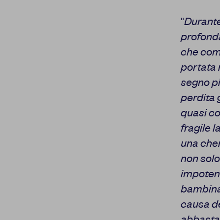
"
Durante
profonda
che com
portata 
segno pi
perdita 
quasi co
fragile 
una chem
non sol
impotent
bambina 
causa de
abbastan