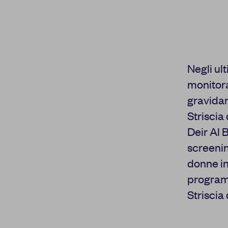
Negli ul
monitora
gravidan
Striscia
Deir Al 
screenin
donne in
programm
Striscia