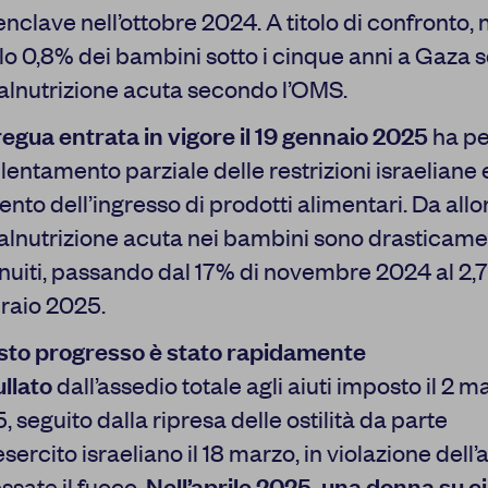
alcuni cookie può condizionare l’esperienza sulla Piattaforma e
'enclave nell’ottobre 2024. A titolo di confronto,
Premendo “Conferma le impostazioni”, la selezione relativa ai c
 lo 0,8% dei bambini sotto i cinque anni a Gaza s
salvata. Se non è stata selezionata alcuna opzione, premere qu
a rifiutare tutti i cookie. Per ulteriori informazioni, è possibile c
alnutrizione acuta secondo l’OMS.
policy.
regua entrata in vigore il 19 gennaio 2025
ha p
llentamento parziale delle restrizioni israeliane 
nto dell’ingresso di prodotti alimentari. Da allora
alnutrizione acuta nei bambini sono drasticam
nuiti, passando dal 17% di novembre 2024 al 2,
 MIE SCELTE
CO
raio 2025.
to progresso è stato rapidamente
llato
dall’assedio totale agli aiuti imposto il 2 m
, seguito dalla ripresa delle ostilità da parte
’esercito israeliano il 18 marzo, in violazione del
essate il fuoco.
Nell’aprile 2025, una donna su c