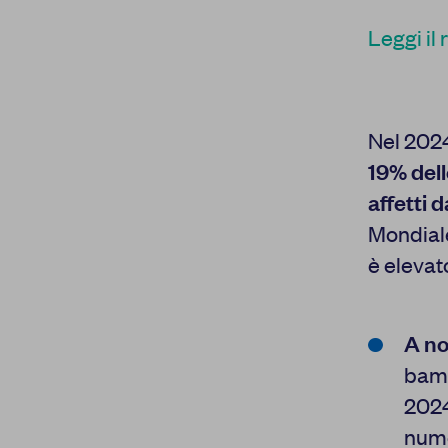
Leggi il 
Nel 202
19% dell
affetti 
Mondiale
è elevato
La tua privacy
Cookie strettamente
A n
necessari
bambi
Cookie di
2024
autenticazione
nume