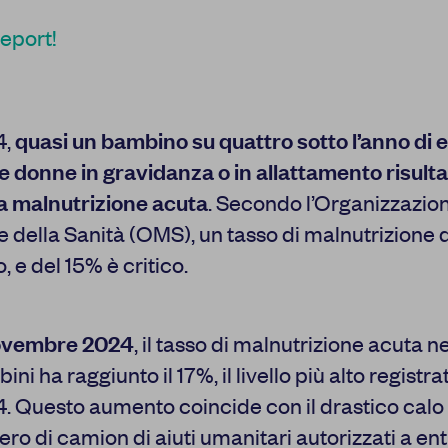
report!
4,
quasi un bambino su quattro sotto l’anno di et
e donne in gravidanza o in allattamento risul
da malnutrizione acuta
. Secondo l’Organizzazio
Centro preferenze sulla privacy
 della Sanità (OMS), un tasso di malnutrizione 
, e del 15% è critico.
I cookie e altre tecnologie simili sono una parte fondamentale 
nostra Piattaforma. L’obiettivo principale dei cookie è rendere l
ovembre 2024
, il tasso di malnutrizione acuta ne
navigazione più comoda ed efficiente, nonché consentirci di migli
la Piattaforma stessa. Inoltre, i cookie vengono utilizzati per mo
ni ha raggiunto il 17%, il livello più alto registra
risulti interessante per l’utente quando visita i siti Web e le app d
. Questo aumento coincide con il drastico calo
disponibili tutte le informazioni sui cookie che utilizziamo e sarà 
disattivarli secondo le proprie preferenze, salvo i Cookie strett
ro di camion di aiuti umanitari autorizzati a en
funzionamento della Piattaforma. È importante tenere conto del 