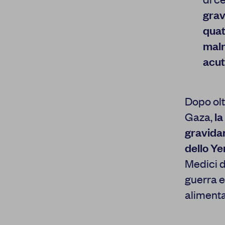
grav
quat
maln
acut
Dopo olt
Gaza,
la
gravidan
dello Y
Medici d
guerra e
alimenta