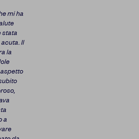
che mi ha
alute
 stata
acuta. Il
ra la
dole
 aspetto
subito
oroso,
dava
sta
o a
ovare
nato da