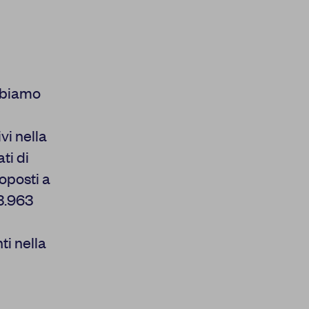
abbiamo
vi nella
ti di
oposti a
 3.963
ti nella