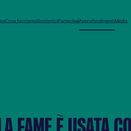
amo
Cosa facciamo
Sostienici
Partecipa
Approfondimenti
Media
|
LA FAME È USATA C