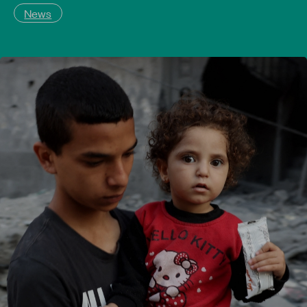
Report
News
Newsletter
Facebook
Instagram
Twitter
YouTube
LinkedIn