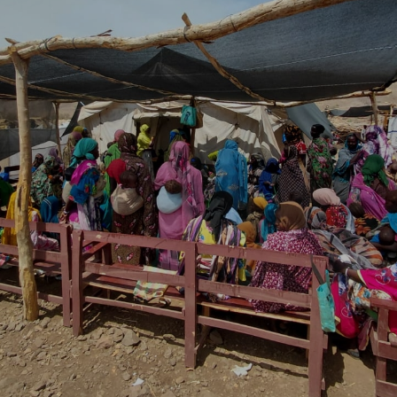
Report
Newsletter
Facebook
Instagram
Twitter
YouTube
LinkedIn