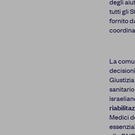
degli aiu
tutti gli
fornito d
coordinat
La comuni
decisioni
Giustizia
sanitario
israelia
riabilita
Medici d
essenzial