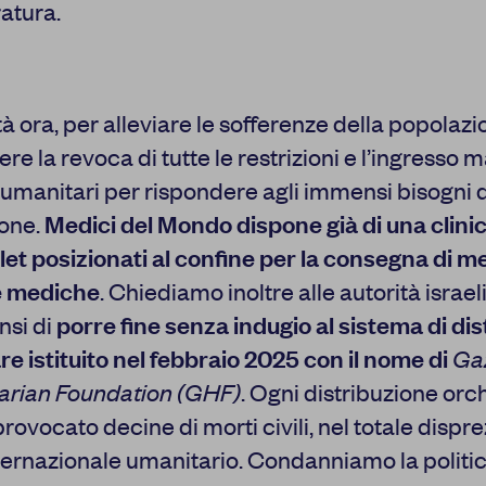
atura.
alcuni cookie può condizionare l’esperienza sulla Piattaforma e
Premendo “Conferma le impostazioni”, la selezione relativa ai c
salvata. Se non è stata selezionata alcuna opzione, premere qu
a rifiutare tutti i cookie. Per ulteriori informazioni, è possibile c
policy.
tà ora, per alleviare le sofferenze della popolaz
re la revoca di tutte le restrizioni e l’ingresso 
 umanitari per rispondere agli immensi bisogni d
one.
Medici del Mondo dispone già di una clini
llet posizionati al confine per la consegna di me
 MIE SCELTE
CO
e mediche
. Chiediamo inoltre alle autorità israel
nsi di
porre fine senza indugio al sistema di di
re istituito nel febbraio 2025 con il nome di
Ga
arian Foundation (GHF
)
. Ogni distribuzione orc
ovocato decine di morti civili, nel totale dispre
nternazionale umanitario. Condanniamo la politi