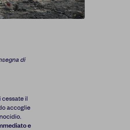
onsegna di
cessate il
ndo accoglie
nocidio.
immediato e