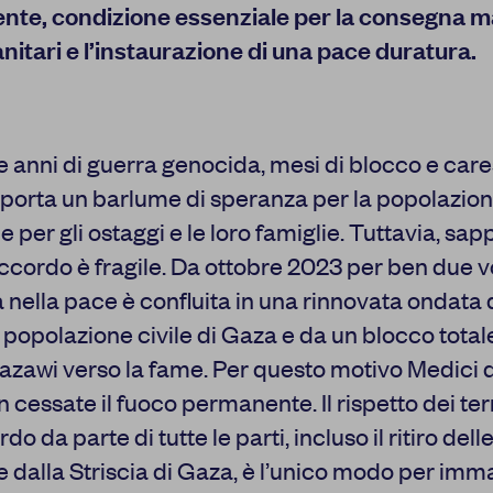
te, condizione essenziale per la consegna ma
nitari e l’instaurazione di una pace duratura.
 anni di guerra genocida, mesi di blocco e care
porta un barlume di speranza per la popolazion
Centro preferenze sulla privacy
 per gli ostaggi e le loro famiglie. Tuttavia, s
ccordo è fragile. Da ottobre 2023 per ben due vo
nella pace è confluita in una rinnovata ondata 
 popolazione civile di Gaza e da un blocco total
I cookie e altre tecnologie simili sono una parte fondamentale 
nostra Piattaforma. L’obiettivo principale dei cookie è rendere l
 gazawi verso la fame. Per questo motivo Medici
navigazione più comoda ed efficiente, nonché consentirci di migli
 cessate il fuoco permanente. Il rispetto dei te
la Piattaforma stessa. Inoltre, i cookie vengono utilizzati per mo
risulti interessante per l’utente quando visita i siti Web e le app d
do da parte di tutte le parti, incluso il ritiro del
disponibili tutte le informazioni sui cookie che utilizziamo e sarà 
disattivarli secondo le proprie preferenze, salvo i Cookie strett
e dalla Striscia di Gaza, è l’unico modo per im
funzionamento della Piattaforma. È importante tenere conto del 