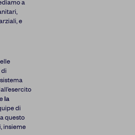
hiediamo a
nitari,
rziali, e
elle
 di
o sistema
all’esercito
re
la
quipe di
 a questo
i, insieme