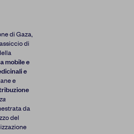
 il suo funzionamento.
ookie effettuata verrà
esto pulsante equivarrà
onsultare la nostra
privacy
ione di Gaza,
massiccio di
ella
ca mobile e
dicinali e
NSENTI TUTTI
iane e
stribuzione
za
hestrata da
zzo del
cizzazione