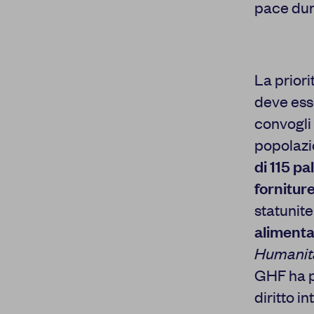
Cookie di analisi
pace dur
Cookies di marketing
Cookie pubblicitari
dell'utente
La priori
deve esse
Cookie di
convogli
personalizzazione
annunci
popolazi
di 115 pa
Cookie di
CONFERMA LE
personalizzazione
fornitur
statunite
alimenta
Humanit
GHF ha pr
diritto i