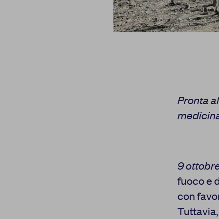
Pronta al
medicina
9 ottobr
fuoco e d
con favo
Tuttavia