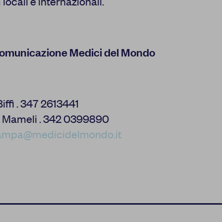
locali e internazionali.
Comunicazione Medici del Mondo
iffi . 347 2613441
 Mameli . 342 0399890
stampa@medicidelmondo.it