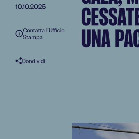
10.10.2025
CESSAT
Contatta l’Ufficio
UNA PA
Stampa
Condividi
Facebook
Twitter
WhatsApp
E-Mail
Copia link