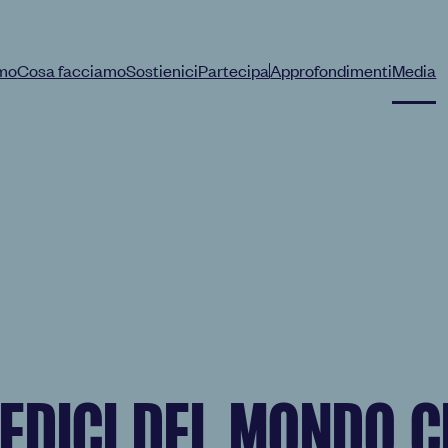
amo
Cosa facciamo
Sostienici
Partecipa
Approfondimenti
Media
|
EDICI DEL MONDO C