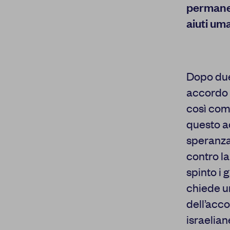
permanen
aiuti uma
Dopo due
accordo 
così come
questo a
speranza 
La tua privacy
contro la
Cookie strettamente
spinto i
necessari
chiede un
Cookie di
dell’accor
autenticazione
israelian