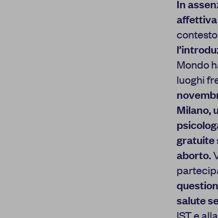
In assen
affettiva
contesto
l’introd
Mondo ha 
luoghi f
novemb
Milano, 
psicolog
gratuite
aborto.
V
partecip
questiona
salute s
IST e all