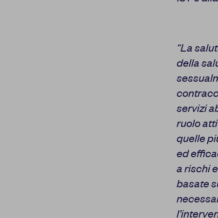
“La salu
della sal
sessualm
contracce
servizi a
ruolo att
quelle p
ed effic
a rischi 
basate su
necessar
l’interve