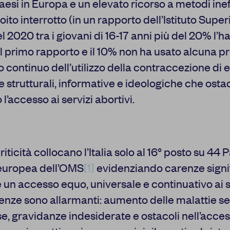
Paesi in Europa e un elevato ricorso a metodi inef
oito interrotto (in un rapporto dell’Istituto Super
l 2020 tra i giovani di 16-17 anni più del 20% l’ha
l primo rapporto e il 10% non ha usato alcuna p
o continuo dell’utilizzo della contraccezione di
e strutturali, informative e ideologiche che ost
 l’accesso ai servizi abortivi.
Centro preferenze sulla privacy
iticità collocano l’Italia solo al 16° posto su 44 
I cookie e altre tecnologie simili sono una parte fondamentale 
europea dell’OMS
[1]
evidenziando carenze signif
nostra Piattaforma. L’obiettivo principale dei cookie è rendere l
navigazione più comoda ed efficiente, nonché consentirci di migli
 un accesso equo, universale e continuativo ai s
la Piattaforma stessa. Inoltre, i cookie vengono utilizzati per mo
risulti interessante per l’utente quando visita i siti Web e le app d
nze sono allarmanti: aumento delle malattie 
disponibili tutte le informazioni sui cookie che utilizziamo e sarà 
e, gravidanze indesiderate e ostacoli nell’acce
disattivarli secondo le proprie preferenze, salvo i Cookie strett
funzionamento della Piattaforma. È importante tenere conto del 