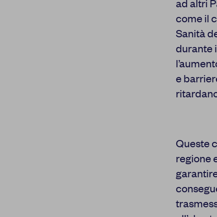
ad altri 
come il c
Sanità de
durante i
l’aument
e barrier
ritardano
La tua privacy
Queste cr
regione 
Cookie strettamente
necessari
garantire
consegue
Cookie di
autenticazione
trasmess