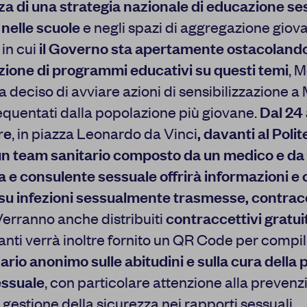
za di una strategia nazionale di educazione se
 nelle scuole
e negli spazi di aggregazione giovan
 in cui
il Governo sta apertamente ostacoland
uzione di programmi educativi su questi temi
, M
deciso di avviare azioni di sensibilizzazione a 
requentati dalla popolazione più giovane.
Dal 24 
re
, in piazza Leonardo da Vinci
, davanti al Poli
un team sanitario composto da un medico e da
a e consulente sessuale offrirà informazioni e
 su infezioni sessualmente trasmesse, contrac
erranno anche distribuiti
contraccettivi gratuit
anti verrà inoltre fornito un QR Code per compi
rio anonimo sulle abitudini e sulla cura della 
essuale
, con particolare attenzione alla prevenz
a gestione della sicurezza nei rapporti sessuali.