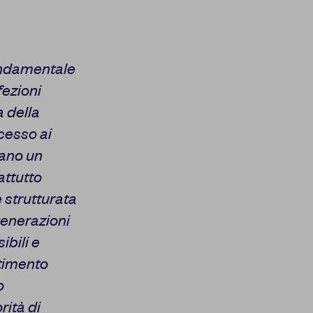
ondamentale
fezioni
 della
ccesso ai
mano un
attutto
 strutturata
generazioni
ibili e
stimento
o
rità di