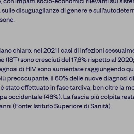
o, con impatti socio-economici rilevanti sul sist
alcuni cookie può condizionare l’esperienza sulla Piattaforma e
, sulle disuguaglianze di genere e sull’autodete
Premendo “Conferma le impostazioni”, la selezione relativa ai c
salvata. Se non è stata selezionata alcuna opzione, premere qu
rsone.
a rifiutare tutti i cookie. Per ulteriori informazioni, è possibile c
policy.
rlano chiaro: nel 2021 i casi di infezioni sessual
 (IST) sono cresciuti del 17,6% rispetto al 2020;
agnosi di HIV sono aumentate raggiungendo qu
 MIE SCELTE
CO
ù preoccupante, il 60% delle nuove diagnosi di H
è stato effettuato in fase tardiva, ben oltre la m
pa occidentale (46%). La fascia più colpita resta
 anni (Fonte: Istituto Superiore di Sanità).