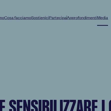
amo
Cosa facciamo
Sostienici
Partecipa
Approfondimenti
Media
|
 SENSIBILIZZARE I 