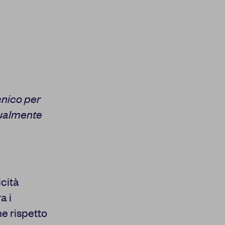
cnico per
sualmente
icità
a i
ne rispetto