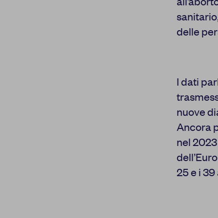
all’abort
Cookie di analisi
sanitario
Cookies di marketing
delle pe
Cookie pubblicitari
dell'utente
Cookie di
I dati pa
personalizzazione
annunci
trasmesse
nuove di
Cookie di
CONFERMA LE
personalizzazione
Ancora pi
nel 2023 
dell’Euro
25 e i 39