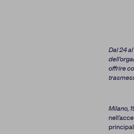
Dal 24 a
dell’orga
offrire 
trasmess
Milano, 
nell’acce
principal