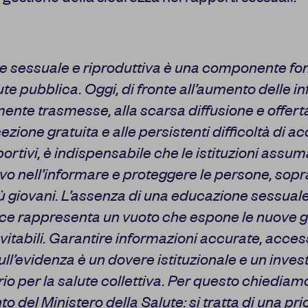
te sessuale e riproduttiva è una componente f
ute pubblica. Oggi, di fronte all’aumento delle in
ente trasmesse, alla scarsa diffusione e offerta
zione gratuita e alle persistenti difficoltà di a
bortivi, è indispensabile che le istituzioni assu
ivo nell’informare e proteggere le persone, sopr
iù giovani. L’assenza di una educazione sessuale
ace rappresenta un vuoto che espone le nuove 
evitabili. Garantire informazioni accurate, access
ll’evidenza è un dovere istituzionale e un inve
io per la salute collettiva. Per questo chiediam
nto del Ministero della Salute: si tratta di una prio