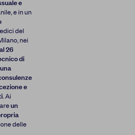
ssuale e
ile, e in un
o
edici del
Milano, nei
al 26
tecnico di
 una
 consulenze
cezione e
i
. Ai
lare
un
propria
ione delle